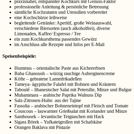
praxisnaher, entspannter Kochkurs mit Genuss-Faktor
professionelle Anleitung & persönliche Betreuung
sämtliche Kochzutaten und Utensilien vorbereitet
eine Kochschürze leihweise
begleitende Getränke: Aperitif, große Weinauswahl,
verschiedene Biersorten (auch alkoholfrei), diverse
Limonaden, Kaffee/ Espresso / Tee
ein zum Kochkursthema passendes Gewürz
im Anschluss alle Rezepte und Infos per E-Mail
Speisenbeispiele:
Hummus – orientalische Paste aus Kichererbsen
Baba Ghanoush – würzig rauchige Auberginencreme
Köfte – gebratene Lammfrikadellen
Tameya- ägyptische Falafel mit Bohnen und Kräutern
Taboulé – libanesischer Salat mit Petersilie, Minze und Bulgur
Muhammara – arabische Paprika Walnuss Dip
Salz-Zitronen-Huhn aus der Tajine
Fassolia – arabischer Bohneneintopf mit Fleisch und Tomate
Couscous – lauwarmer Grießsalat mit Koriander und Minze
Sambousek – levantische Teigtaschen mit Hack
Sigara Börek – Yufkateigrollen mit Schafskäse
Orangen Baklava mit Pistazie