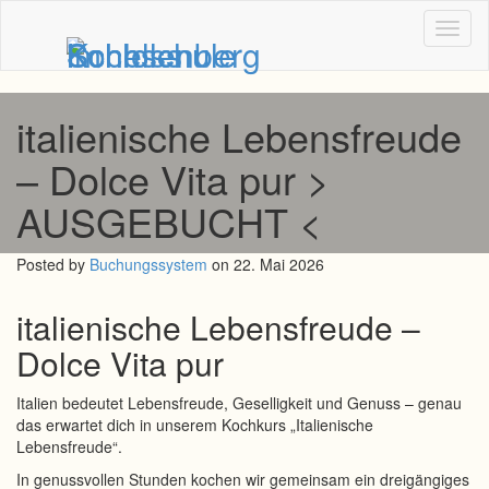
Toggl
naviga
italienische Lebensfreude
– Dolce Vita pur >
AUSGEBUCHT <
Posted by
Buchungssystem
on 22. Mai 2026
italienische Lebensfreude –
Dolce Vita pur
Italien bedeutet Lebensfreude, Geselligkeit und Genuss – genau
das erwartet dich in unserem Kochkurs „Italienische
Lebensfreude“.
In genussvollen Stunden kochen wir gemeinsam ein dreigängiges