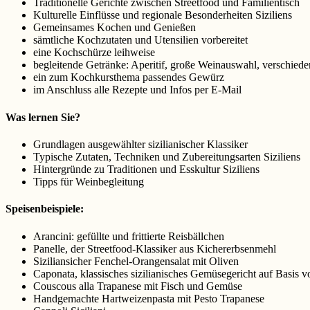
Traditionelle Gerichte zwischen Streetfood und Familientisch
Kulturelle Einflüsse und regionale Besonderheiten Siziliens
Gemeinsames Kochen und Genießen
sämtliche Kochzutaten und Utensilien vorbereitet
eine Kochschürze leihweise
begleitende Getränke: Aperitif, große Weinauswahl, verschieden
ein zum Kochkursthema passendes Gewürz
im Anschluss alle Rezepte und Infos per E-Mail
Was lernen Sie?
Grundlagen ausgewählter sizilianischer Klassiker
Typische Zutaten, Techniken und Zubereitungsarten Siziliens
Hintergründe zu Traditionen und Esskultur Siziliens
Tipps für Weinbegleitung
Speisenbeispiele:
Arancini: gefüllte und frittierte Reisbällchen
Panelle, der Streetfood-Klassiker aus Kichererbsenmehl
Siziliansicher Fenchel-Orangensalat mit Oliven
Caponata, klassisches sizilianisches Gemüsegericht auf Basis 
Couscous alla Trapanese mit Fisch und Gemüse
Handgemachte Hartweizenpasta mit Pesto Trapanese