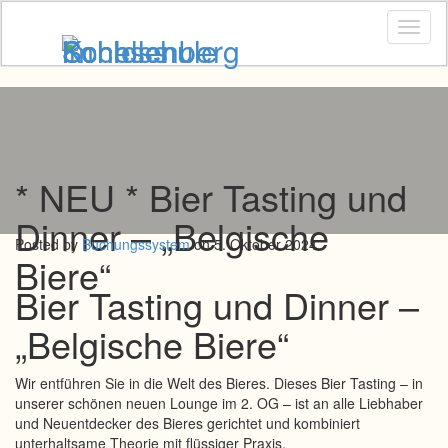
Toggl
naviga
* NEU * Bier Tasting und
Dinner – „Belgische
Posted by
Buchungssystem
on 5. Oktober 2024
Biere“
Bier Tasting und Dinner –
„Belgische Biere“
Wir entführen Sie in die Welt des Bieres. Dieses Bier Tasting – in
unserer schönen neuen Lounge im 2. OG – ist an alle Liebhaber
und Neuentdecker des Bieres gerichtet und kombiniert
unterhaltsame Theorie mit flüssiger Praxis.