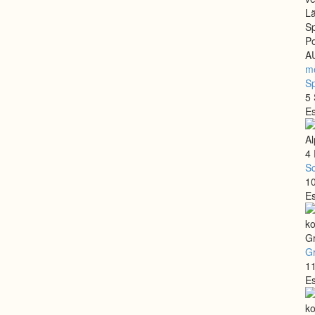
me
Sp
5 
E
Sc
10
E
Gr
11
E