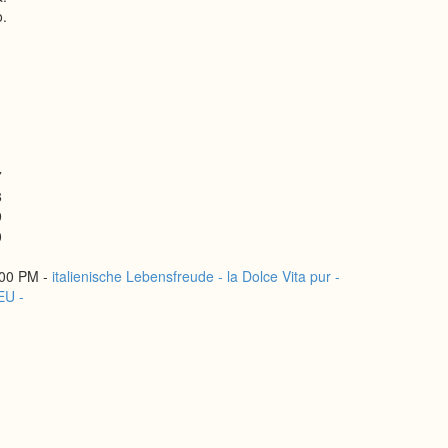
.
7
8
9
0
1
:00 PM -
italienische Lebensfreude - la Dolce Vita pur -
EU -