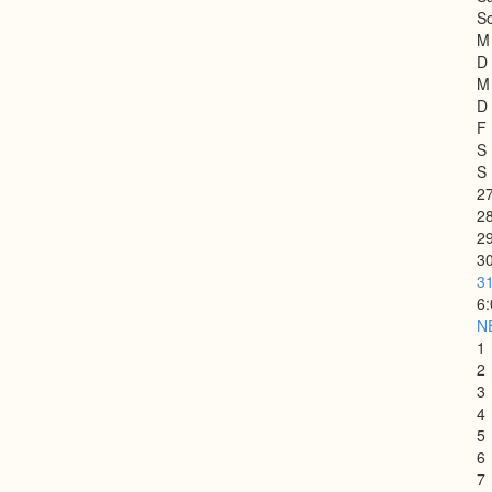
So
M
D
M
D
F
S
S
2
2
2
3
3
6
N
1
2
3
4
5
6
7