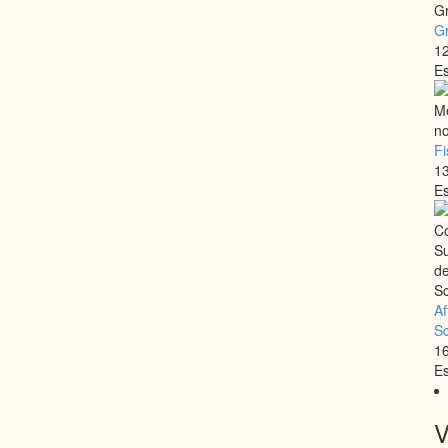
Gr
12
E
Fi
13
E
Af
Sc
16
E
V