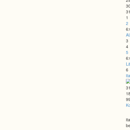
2
3
3
1
2
6
A
3
4
5
6
Lä
6
it
3
18
99
Ko
it
be