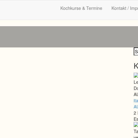
Kochkurse & Termine
Kontakt / Im
K
it
A
2 
E