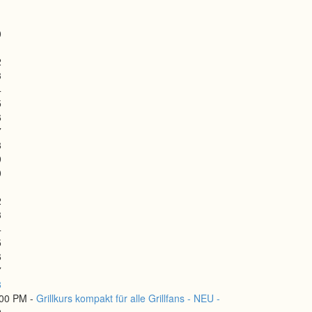
0
1
2
3
4
5
6
7
8
9
0
1
2
3
4
5
6
7
8
:00 PM -
Grillkurs kompakt für alle Grillfans - NEU -