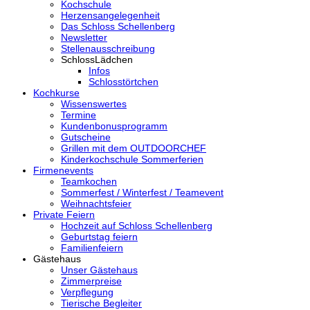
Kochschule
Herzensangelegenheit
Das Schloss Schellenberg
Newsletter
Stellenausschreibung
SchlossLädchen
Infos
Schlosstörtchen
Kochkurse
Wissenswertes
Termine
Kundenbonusprogramm
Gutscheine
Grillen mit dem OUTDOORCHEF
Kinderkochschule Sommerferien
Firmenevents
Teamkochen
Sommerfest / Winterfest / Teamevent
Weihnachtsfeier
Private Feiern
Hochzeit auf Schloss Schellenberg
Geburtstag feiern
Familienfeiern
Gästehaus
Unser Gästehaus
Zimmerpreise
Verpflegung
Tierische Begleiter