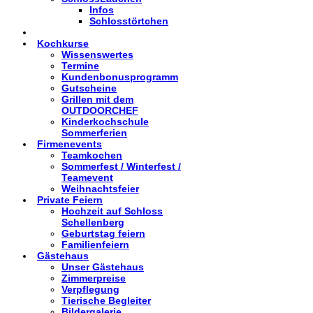
Infos
Schlosstörtchen
Kochkurse
Wissenswertes
Termine
Kundenbonusprogramm
Gutscheine
Grillen mit dem
OUTDOORCHEF
Kinderkochschule
Sommerferien
Firmenevents
Teamkochen
Sommerfest / Winterfest /
Teamevent
Weihnachtsfeier
Private Feiern
Hochzeit auf Schloss
Schellenberg
Geburtstag feiern
Familienfeiern
Gästehaus
Unser Gästehaus
Zimmerpreise
Verpflegung
Tierische Begleiter
Bildergalerie