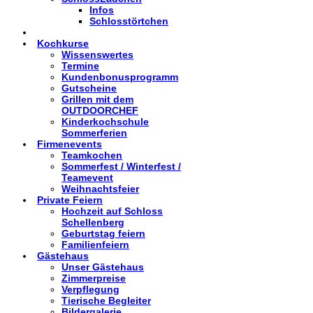
Infos
Schlosstörtchen
Kochkurse
Wissenswertes
Termine
Kundenbonusprogramm
Gutscheine
Grillen mit dem
OUTDOORCHEF
Kinderkochschule
Sommerferien
Firmenevents
Teamkochen
Sommerfest / Winterfest /
Teamevent
Weihnachtsfeier
Private Feiern
Hochzeit auf Schloss
Schellenberg
Geburtstag feiern
Familienfeiern
Gästehaus
Unser Gästehaus
Zimmerpreise
Verpflegung
Tierische Begleiter
Bildergalerie